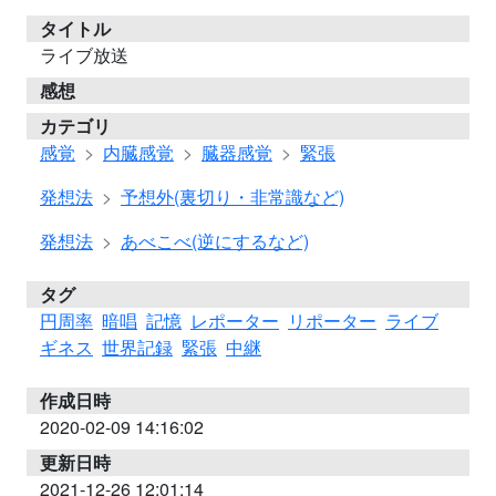
タイトル
ライブ放送
感想
カテゴリ
感覚
内臓感覚
臓器感覚
緊張
発想法
予想外(裏切り・非常識など)
発想法
あべこべ(逆にするなど)
タグ
円周率
暗唱
記憶
レポーター
リポーター
ライブ
ギネス
世界記録
緊張
中継
作成日時
2020-02-09 14:16:02
更新日時
2021-12-26 12:01:14