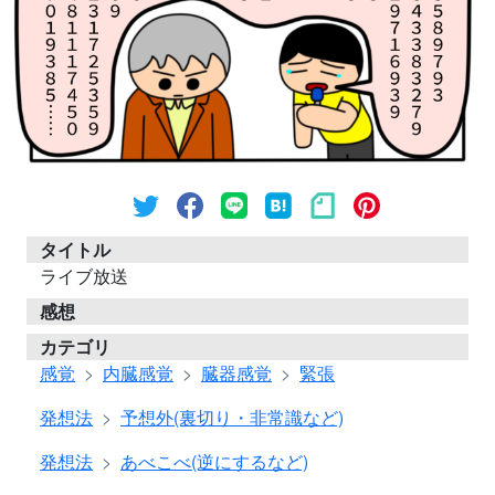
タイトル
ライブ放送
感想
カテゴリ
感覚
内臓感覚
臓器感覚
緊張
発想法
予想外(裏切り・非常識など)
発想法
あべこべ(逆にするなど)