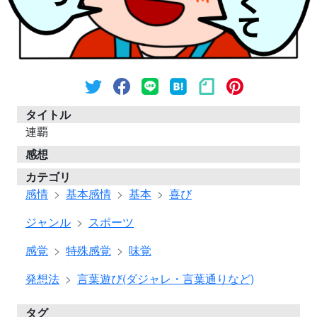
タイトル
連覇
感想
カテゴリ
感情
基本感情
基本
喜び
ジャンル
スポーツ
感覚
特殊感覚
味覚
発想法
言葉遊び(ダジャレ・言葉通りなど)
タグ