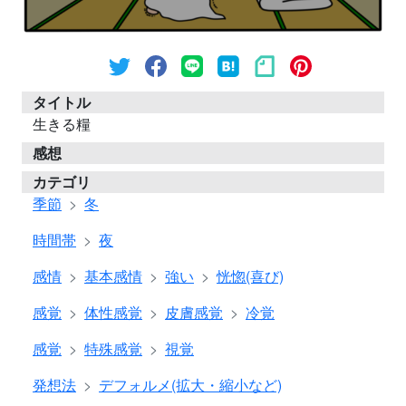
タイトル
生きる糧
感想
カテゴリ
季節
冬
時間帯
夜
感情
基本感情
強い
恍惚(喜び)
感覚
体性感覚
皮膚感覚
冷覚
感覚
特殊感覚
視覚
発想法
デフォルメ(拡大・縮小など)