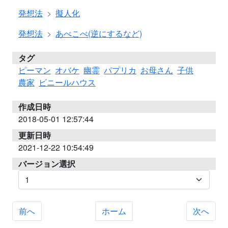
発想法
擬人化
発想法
あべこべ(逆にするなど)
タグ
ピーマン
オバケ
幽霊
パプリカ
お母さん
子供
農家
ビニールハウス
作成日時
2018-05-01 12:57:44
更新日時
2021-12-22 10:54:49
バージョン選択
前へ
ホーム
次へ