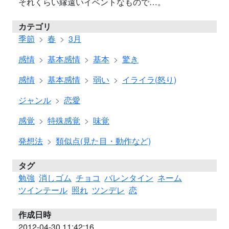
それくらい縁遠いイベントなもので…。
カテゴリ
季節
春
3月
感情
基本感情
基本
驚き
感情
基本感情
弱い
イライラ(怒り)
ジャンル
恋愛
感覚
特殊感覚
味覚
発想法
類似点(見た目・動作など)
タグ
勉強
消しゴム
チョコ
バレンタイン
ネーム
ツインテール
照れ
ツンデレ
恋
作成日時
2012-04-30 11:42:16