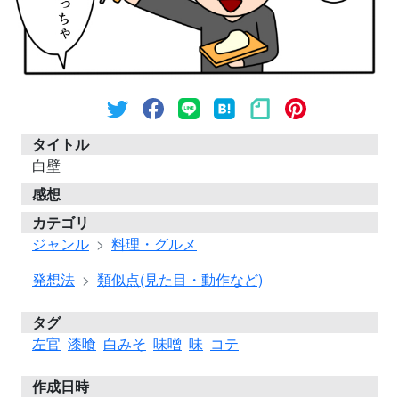
タイトル
白壁
感想
カテゴリ
ジャンル
料理・グルメ
発想法
類似点(見た目・動作など)
タグ
左官
漆喰
白みそ
味噌
味
コテ
作成日時