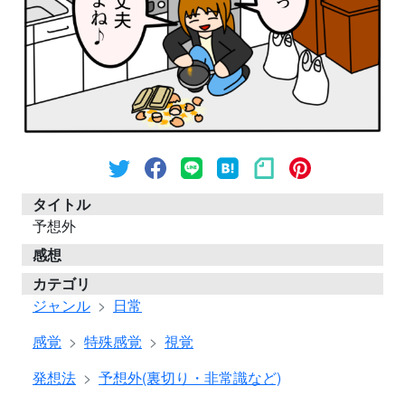
タイトル
予想外
感想
カテゴリ
ジャンル
日常
感覚
特殊感覚
視覚
発想法
予想外(裏切り・非常識など)