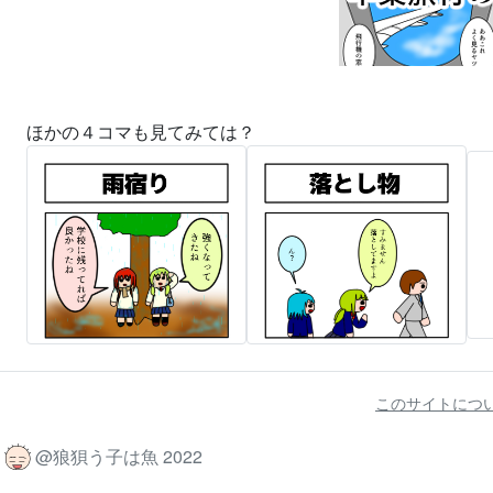
ほかの４コマも見てみては？
このサイトにつ
@狼狽う子は魚 2022