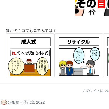
ほかの４コマも見てみては？
このサイトにつ
@狼狽う子は魚 2022