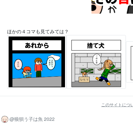
ほかの４コマも見てみては？
このサイトにつ
@狼狽う子は魚 2022