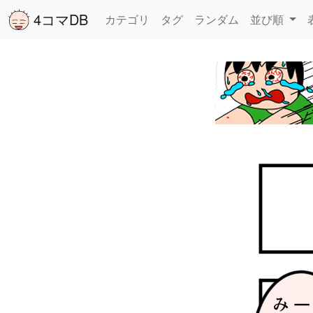
4コマDB
カテゴリ
タグ
ランダム
並び順